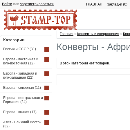
Войти
или
зарегистрироваться
ГЛАВНАЯ
Закладки (0)
Главная
»
Конверты и спецгашения
»
Кон
Категории
Конверты - Афр
Россия и СССР
(31)
Европа - восточная и
юго-восточная
(12)
В этой категории нет товаров.
Европа - западная и
юго-западная
(22)
Европа - северная
(11)
Европа - центральная и
Германия
(24)
Европа - южная
(17)
Азия - Ближний Восток
(32)