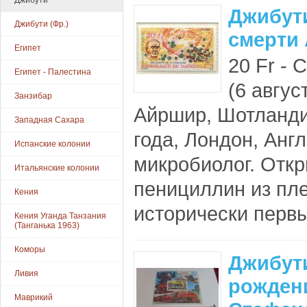
Джибути
Джибути
Джибути (Фр.)
смерти 
Египет
20 Fr -
Египет - Палестина
(6 авгус
Занзибар
Айршир, Шотланди
Западная Сахара
года, Лондон, Анг
Испанские колонии
микробиолог. Отк
Итальянские колонии
пенициллин из пле
Кения
исторически первы
Кения Уганда Танзания
(Танганька 1963)
Коморы
Джибути
Ливия
рожден
Маврикий