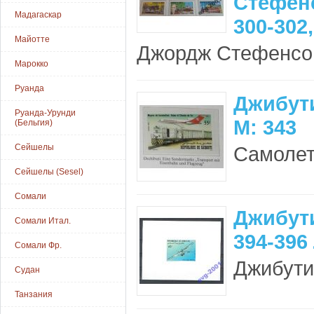
Стефен
Мадагаскар
300-302,
Майотте
Джордж Стефенсон
Марокко
Руанда
Джибути
Руанда-Урунди
М: 343
(Бельгия)
Сейшелы
Самолет,
Сейшелы (Sesel)
Сомали
Джибути
Сомали Итал.
394-396
Сомали Фр.
Джибути
Судан
Танзания