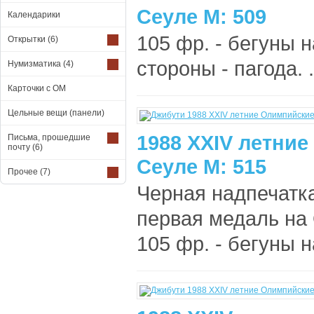
Сеуле М: 509
Календарики
105 фр. - бегуны 
Открытки
(6)
стороны - пагода. .
Нумизматика
(4)
Карточки с ОМ
Цельные вещи (панели)
1988 XXIV летни
Письма, прошедшие
почту
(6)
Сеуле М: 515
Прочее
(7)
Черная надпечатка
первая медаль на 
105 фр. - бегуны н