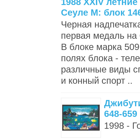
1988 XXIV летни
Сеуле М: блок 14
Черная надпечатка
первая медаль на
В блоке марка 509
полях блока - те
различные виды сп
и конный спорт ..
Джибути
648-659
1998 - Г