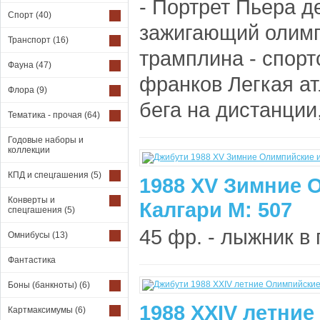
- Портрет Пьера де
Спорт
(40)
зажигающий олимп
Транспорт
(16)
трамплина - спорт
Фауна
(47)
франков Легкая ат
Флора
(9)
бега на дистанции,
Тематика - прочая
(64)
Годовые наборы и
коллекции
КПД и спецгашения
(5)
1988 XV Зимние 
Конверты и
Калгари М: 507
спецгашения
(5)
45 фр. - лыжник в п
Омнибусы
(13)
Фантастика
Боны (банкноты)
(6)
1988 XXIV летни
Картмаксимумы
(6)