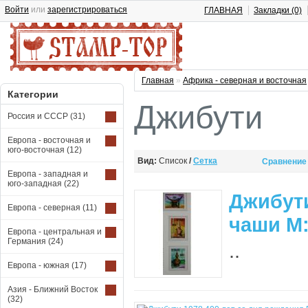
Войти
или
зарегистрироваться
ГЛАВНАЯ
Закладки (0)
Главная
»
Африка - северная и восточная
Категории
Джибути
Россия и СССР
(31)
Европа - восточная и
юго-восточная
(12)
Вид:
Список
/
Сетка
Сравнение 
Европа - западная и
юго-западная
(22)
Джибут
Европа - северная
(11)
чаши М:
Европа - центральная и
Германия
(24)
..
Европа - южная
(17)
Азия - Ближний Восток
(32)