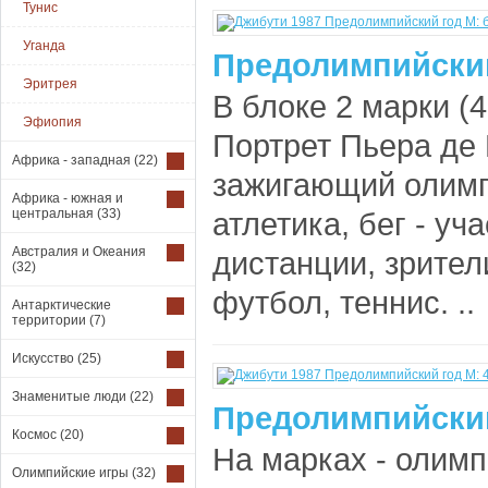
Тунис
Уганда
Предолимпийский
Эритрея
В блоке 2 марки (4
Эфиопия
Портрет Пьера де 
Африка - западная
(22)
зажигающий олимп
Африка - южная и
центральная
(33)
атлетика, бег - у
Австралия и Океания
дистанции, зрител
(32)
футбол, теннис. ..
Антарктические
территории
(7)
Искусство
(25)
Знаменитые люди
(22)
Предолимпийский
Космос
(20)
На марках - олимп
Олимпийские игры
(32)