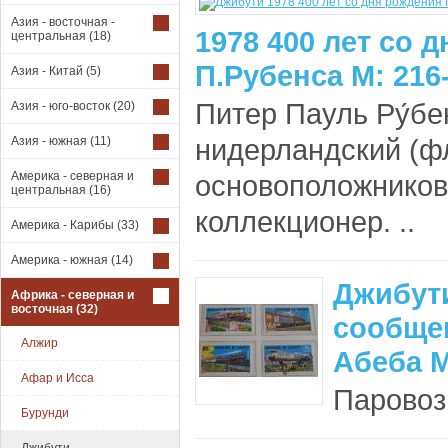
Азия - восточная -
1978 400 лет со 
центральная
(18)
П.Рубенса М: 216
Азия - Китай
(5)
Питер Пауль Ру́бе
Азия - юго-восток
(20)
нидерландский (ф
Азия - южная
(11)
Америка - северная и
основоположников 
центральная
(16)
коллекционер. ..
Америка - Карибы
(33)
Америка - южная
(14)
Джибути
Африка - северная и
восточная
(32)
сообщен
Алжир
Абеба М
Афар и Исса
Паровозы
Бурунди