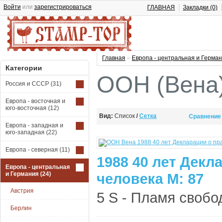
Войти
или
зарегистрироваться
ГЛАВНАЯ
Закладки (0)
Главная
»
Европа - центральная и Герма
Категории
ООН (Вена
Россия и СССР
(31)
Европа - восточная и
юго-восточная
(12)
Вид:
Список
/
Сетка
Сравнение 
Европа - западная и
юго-западная
(22)
Европа - северная
(11)
1988 40 лет Декл
Европа - центральная
и Германия
(24)
человека М: 87
Австрия
5 S - Пламя свобод
Берлин