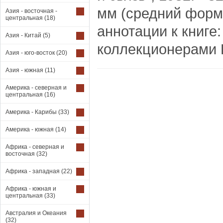
мм (средний форм
Азия - восточная -
центральная
(18)
аннотации к книге
Азия - Китай
(5)
коллекционерами Г
Азия - юго-восток
(20)
Азия - южная
(11)
Америка - северная и
центральная
(16)
Америка - Карибы
(33)
Америка - южная
(14)
Африка - северная и
восточная
(32)
Африка - западная
(22)
Африка - южная и
центральная
(33)
Австралия и Океания
(32)