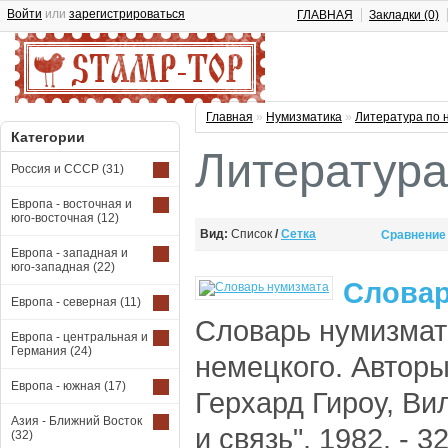
Войти
или
зарегистрироваться
ГЛАВНАЯ
Закладки (0)
Главная
»
Нумизматика
»
Литература по 
Категории
Литература
Россия и СССР
(31)
Европа - восточная и
юго-восточная
(12)
Вид:
Список
/
Сетка
Сравнение 
Европа - западная и
юго-западная
(22)
Словар
Европа - северная
(11)
Словарь нумизмат
Европа - центральная и
Германия
(24)
немецкого. Авторы
Европа - южная
(17)
Герхард Гироу, Вил
Азия - Ближний Восток
и связь", 1982. - 
(32)