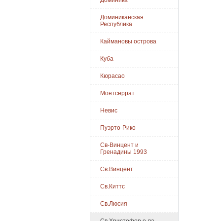
Доминика
Доминиканская
Республика
Каймановы острова
Куба
Кюрасао
Монтсеррат
Невис
Пуэрто-Рико
Св-Винцент и
Гренадины 1993
Св.Винцент
Св.Киттс
Св.Люсия