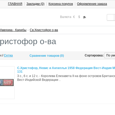
ГЛАВНАЯ
Закладки (0)
Корзина покупок
Оформление заказа
Валюта
€
$
р.
Америка - Карибы
»
Св.Христофор о-ва
ристофор о-ва
ок
/
Сетка
Сортировка:
Сравнение товаров (0)
С.Христофор, Невис и Ангиллья 1958 Федерация Вест-Индия М:
131
3 с., 6 с. и 12 с. - Королева Елизавета II на фоне островов Британс
Вест-Индийской Ведерации ..