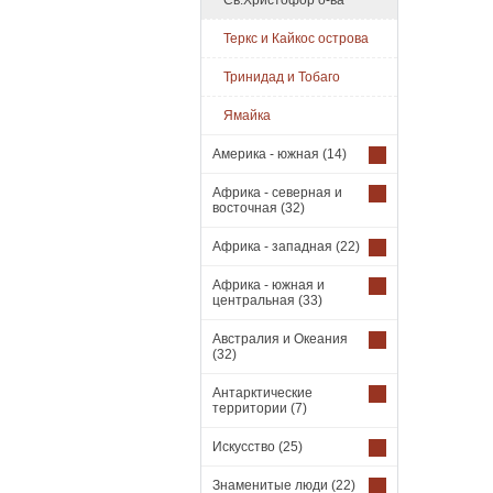
Св.Христофор о-ва
Теркс и Кайкос острова
Тринидад и Тобаго
Ямайка
Америка - южная
(14)
Африка - северная и
восточная
(32)
Африка - западная
(22)
Африка - южная и
центральная
(33)
Австралия и Океания
(32)
Антарктические
территории
(7)
Искусство
(25)
Знаменитые люди
(22)