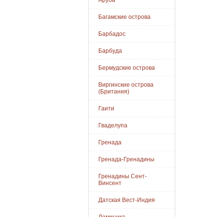
Аруба
Багамские острова
Барбадос
Барбуда
Бермудские острова
Виргинские острова
(Британия)
Гаити
Гваделупа
Гренада
Гренада-Гренадины
Гренадины Сент-
Винсент
Датская Вест-Индия