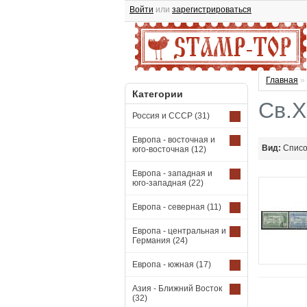
Войти
или
зарегистрироваться
Главная
»
Категории
Св.Х
Россия и СССР
(31)
Европа - восточная и
Вид:
Спис
юго-восточная
(12)
Европа - западная и
юго-западная
(22)
Европа - северная
(11)
Европа - центральная и
Германия
(24)
Европа - южная
(17)
Азия - Ближний Восток
(32)