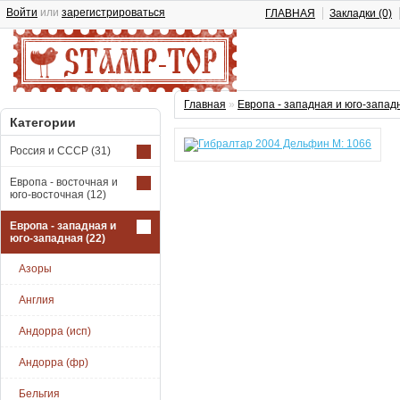
Войти
или
зарегистрироваться
ГЛАВНАЯ
Закладки (0)
Главная
»
Европа - западная и юго-запад
Категории
Россия и СССР
(31)
Европа - восточная и
юго-восточная
(12)
Европа - западная и
юго-западная
(22)
Азоры
Англия
Андорра (исп)
Андорра (фр)
Бельгия