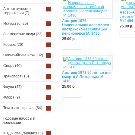
Антарктические
Австрия 
территории
(7)
смерти 
Австрия 1975
М: 1494
Искусство
(25)
Национальная ассамблея
25.00 р.
австрийской ассоциации
Купит
пенсионеров М: 1490
Знаменитые люди
(22)
25.00 р.
Космос
(20)
Купить
Олимпийские игры
(32)
Спорт
(40)
Австрия 1973 50 лет со дня
Транспорт
(16)
смерти А.Петцольда М:
1410
25.00 р.
Фауна
(47)
Купить
Флора
(9)
Тематика - прочая
(64)
Годовые наборы и
коллекции
КПД и спецгашения
(5)