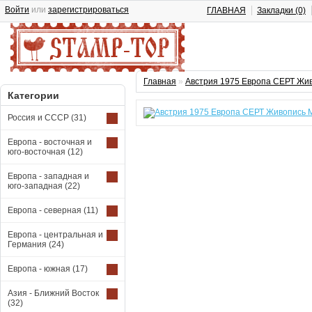
Войти
или
зарегистрироваться
ГЛАВНАЯ
Закладки (0)
Главная
»
Австрия 1975 Европа СЕРТ Жив
Категории
Россия и СССР
(31)
Европа - восточная и
юго-восточная
(12)
Европа - западная и
юго-западная
(22)
Европа - северная
(11)
Европа - центральная и
Германия
(24)
Европа - южная
(17)
Азия - Ближний Восток
(32)