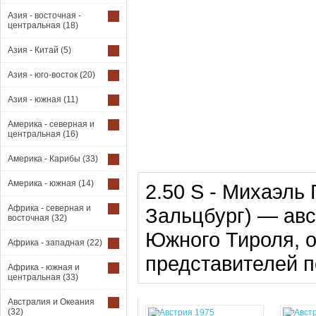
Азия - восточная -
центральная
(18)
Азия - Китай
(5)
Азия - юго-восток
(20)
Азия - южная
(11)
Америка - северная и
центральная
(16)
Америка - Карибы
(33)
Америка - южная
(14)
2.50 S - Михаэль
Африка - северная и
Зальцбург) — авс
восточная
(32)
Южного Тироля, о
Африка - западная
(22)
представителей п
Африка - южная и
центральная
(33)
Австралия и Океания
(32)