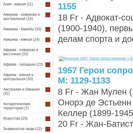
1155
Азия - южная
(11)
Америка - северная и
18 Fr - Адвокат-с
центральная
(16)
(1900-1940), перв
Америка - Карибы
(33)
делам спорта и дос
Америка - южная
(14)
Африка - северная и
восточная
(32)
Африка - западная
(22)
1957 Герои сопр
Африка - южная и
М: 1129-1133
центральная
(33)
8 Fr - Жан Мулен (
Австралия и Океания
(32)
Онорэ де Эстьенн 
Антарктические
территории
(7)
Келлер (1899-1945)
Искусство
(25)
20 Fr - Жан-Батист
Знаменитые люди
(22)