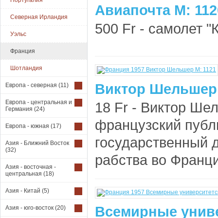
Португалия
Авиапочта М: 112
Северная Ирландия
500 Fr - самолет "
Уэльс
Франция
Шотландия
Виктор Шельшер 
Европа - северная
(11)
Европа - центральная и
18 Fr - Виктор Ше
Германия
(24)
французский публ
Европа - южная
(17)
государственный д
Азия - Ближний Восток
(32)
рабства во Франци
Азия - восточная -
центральная
(18)
Азия - Китай
(5)
Всемирные униве
Азия - юго-восток
(20)