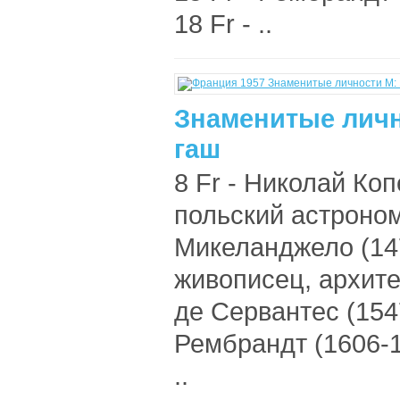
18 Fr - ..
Знаменитые личн
гаш
8 Fr - Николай Коп
польский астроном,
Микеланджело (147
живописец, архитек
де Сервантес (1547
Рембрандт (1606-1
..