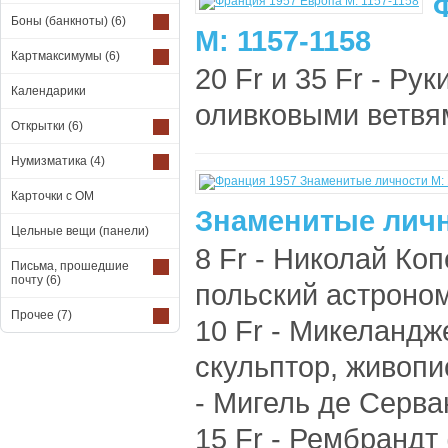
Боны (банкноты)
(6)
М: 1157-1158
Картмаксимумы
(6)
20 Fr и 35 Fr - Ру
Календарики
оливковыми ветвям
Открытки
(6)
Нумизматика
(4)
Карточки с ОМ
Знаменитые личн
Цельные вещи (панели)
8 Fr - Николай Коп
Письма, прошедшие
почту
(6)
польский астроном
Прочее
(7)
10 Fr - Микеландж
скульптор, живопис
- Мигель де Серва
15 Fr - Рембрандт