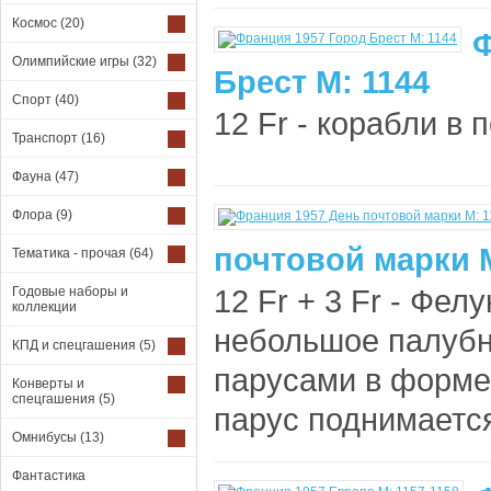
Космос
(20)
Ф
Олимпийские игры
(32)
Брест М: 1144
Спорт
(40)
12 Fr - корабли в п
Транспорт
(16)
Фауна
(47)
Флора
(9)
почтовой марки М
Тематика - прочая
(64)
12 Fr + 3 Fr - Фелук
Годовые наборы и
коллекции
небольшое палубн
КПД и спецгашения
(5)
парусами в форме 
Конверты и
спецгашения
(5)
парус поднимается 
Омнибусы
(13)
Фантастика