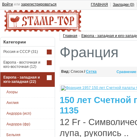
Войти
или
зарегистрироваться
ГЛАВНАЯ
Закладки (0)
Главная
»
Европа - западная и юго-запад
Категории
Франция
Россия и СССР
(31)
Европа - восточная и
юго-восточная
(12)
Вид:
Список
/
Сетка
Сравнение 
Европа - западная и
юго-западная
(22)
Азоры
150 лет Счетной
Англия
1135
Андорра (исп)
12 Fr - Символиче
Андорра (фр)
лупа, рукопись ..
Бельгия