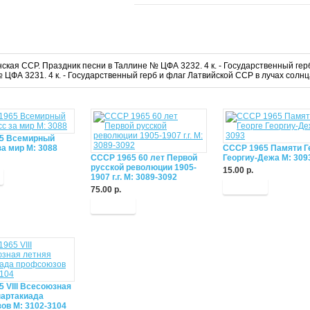
тонская ССР. Праздник песни в Таллине № ЦФА 3232. 4 к. - Государственный 
 ЦФА 3231. 4 к. - Государственный герб и флаг Латвийской ССР в лучах сол
5 Всемирный
за мир М: 3088
СССР 1965 Памяти Г
СССР 1965 60 лет Первой
Георгиу-Дежа М: 309
русской революции 1905-
15.00 р.
1907 г.г. М: 3089-3092
Купить
75.00 р.
Купить
 VIII Всесоюзная
партакиада
ов М: 3102-3104