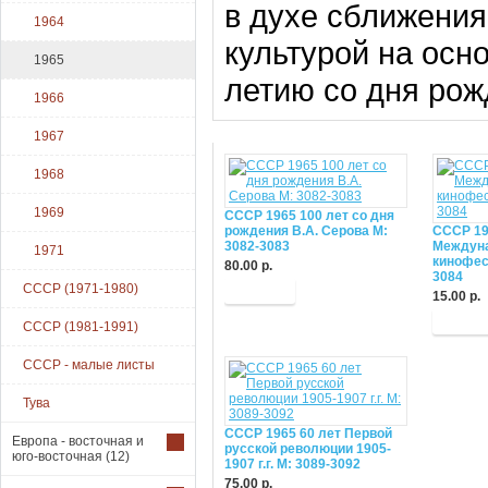
в духе сближения
1964
культурой на осн
1965
летию со дня ро
1966
1967
1968
1969
СССР 1965 100 лет со дня
рождения В.А. Серова М:
СССР 19
3082-3083
Междун
1971
кинофес
80.00 р.
3084
СССР (1971-1980)
Купить
15.00 р.
Купит
СССР (1981-1991)
СССР - малые листы
Тува
СССР 1965 60 лет Первой
Европа - восточная и
русской революции 1905-
юго-восточная
(12)
1907 г.г. М: 3089-3092
75.00 р.