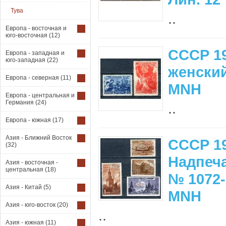
Тува
..
Европа - восточная и
юго-восточная
(12)
СССР 19
Европа - западная и
юго-западная
(22)
женский
Европа - северная
(11)
MNH
Европа - центральная и
Германия
(24)
..
Европа - южная
(17)
Азия - Ближний Восток
СССР 19
(32)
Надпеча
Азия - восточная -
центральная
(18)
№ 1072-
Азия - Китай
(5)
MNH
Азия - юго-восток
(20)
..
Азия - южная
(11)