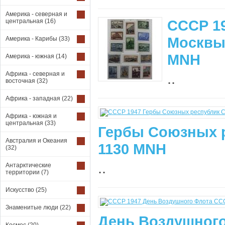
Америка - северная и
СССР 19
центральная
(16)
Москвы 
Америка - Карибы
(33)
MNH
Америка - южная
(14)
Африка - северная и
..
восточная
(32)
Африка - западная
(22)
Африка - южная и
центральная
(33)
Гербы Союзных р
Австралия и Океания
1130 MNH
(32)
..
Антарктические
территории
(7)
Искусство
(25)
Знаменитые люди
(22)
День Воздушного