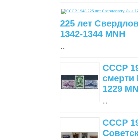
225 лет Свердловс
1342-1344 MNH
..
СССР 19
смерти 
1229 M
..
СССР 19
Советск