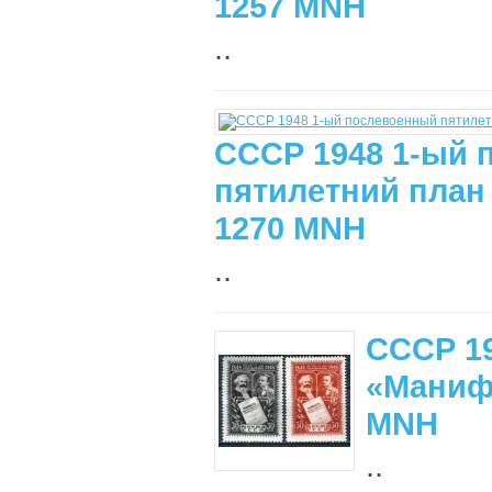
1257 MNH
..
СССР 1948 1-ый
пятилетний план –
1270 MNH
..
СССР 19
«Манифе
MNH
..