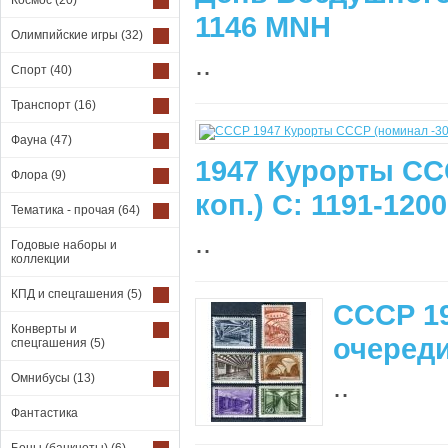
Космос
(20)
1146 MNH
Олимпийские игры
(32)
..
Спорт
(40)
Транспорт
(16)
Фауна
(47)
1947 Курорты СС
Флора
(9)
коп.) С: 1191-120
Тематика - прочая
(64)
..
Годовые наборы и
коллекции
КПД и спецгашения
(5)
СССР 19
Конверты и
очереди
спецгашения
(5)
..
Омнибусы
(13)
Фантастика