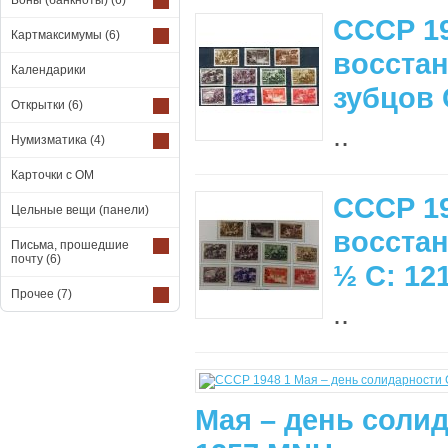
Боны (банкноты)
(6)
СССР 1
Картмаксимумы
(6)
восстан
Календарики
зубцов 
Открытки
(6)
..
Нумизматика
(4)
Карточки с ОМ
СССР 1
Цельные вещи (панели)
восстан
Письма, прошедшие
почту
(6)
½ С: 12
Прочее
(7)
..
Мая – день солид