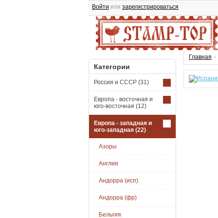
Войти
или
зарегистрироваться
Главная
»
Категории
Россия и СССР
(31)
Европа - восточная и
юго-восточная
(12)
Европа - западная и
юго-западная
(22)
Азоры
Англия
Андорра (исп)
Андорра (фр)
Бельгия