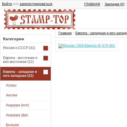
Войти
или
зарегистрироваться
ГЛАВНАЯ
Закладки (0)
Главная
»
Европа - западная и юго-запад
Категории
Россия и СССР
(31)
Европа - восточная и
юго-восточная
(12)
Европа - западная и
юго-западная
(22)
Азоры
Англия
Андорра (исп)
Андорра (фр)
Бельгия