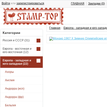
Войти
или
зарегистрироваться
ГЛАВНАЯ
Закладки (0)
Главная
»
Европа - западная и юго-запад
Категории
Россия и СССР
(31)
Европа - восточная и
юго-восточная
(12)
Европа - западная и
юго-западная
(22)
Азоры
Англия
Андорра (исп)
Андорра (фр)
Бельгия