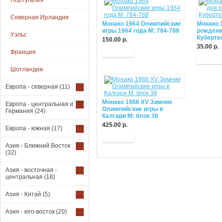
Португалия
Северная Ирландия
Монако 1964 Олимпийские
Монако 1
игры 1964 года М: 784-788
рождени
Уэльс
Куберте
150.00 р.
35.00 р.
Купить
Франция
Купит
Шотландия
Европа - северная
(11)
Монако 1988 XV Зимние
Европа - центральная и
Олимпийские игры в
Германия
(24)
Калгари М: блок 38
425.00 р.
Европа - южная
(17)
Купить
Азия - Ближний Восток
(32)
Азия - восточная -
центральная
(18)
Азия - Китай
(5)
Азия - юго-восток
(20)