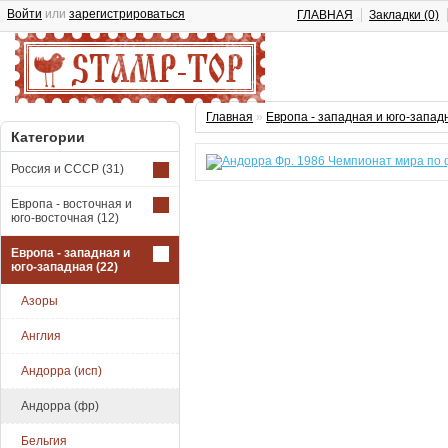
Войти
или
зарегистрироваться
ГЛАВНАЯ
Закладки (0)
Главная
»
Европа - западная и юго-запад
Категории
Россия и СССР
(31)
Европа - восточная и
юго-восточная
(12)
Европа - западная и
юго-западная
(22)
Азоры
Англия
Андорра (исп)
Андорра (фр)
Бельгия