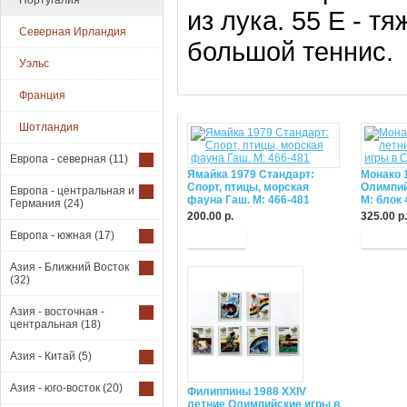
Португалия
из лука. 55 Е - тя
Северная Ирландия
большой теннис.
Уэльс
Франция
Шотландия
Европа - северная
(11)
Ямайка 1979 Стандарт:
Монако 
Спорт, птицы, морская
Олимпий
Европа - центральная и
фауна Гаш. M: 466-481
М: блок 
Германия
(24)
200.00 р.
325.00 р.
Европа - южная
(17)
Купить
Купит
Азия - Ближний Восток
(32)
Азия - восточная -
центральная
(18)
Азия - Китай
(5)
Азия - юго-восток
(20)
Филиппины 1988 XXIV
летние Олимпийские игры в