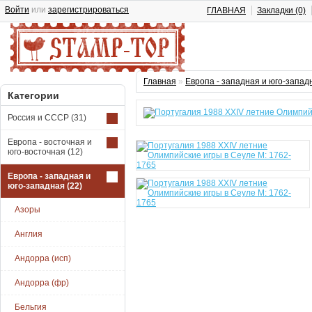
Войти
или
зарегистрироваться
ГЛАВНАЯ
Закладки (0)
Главная
»
Европа - западная и юго-запад
Категории
Россия и СССР
(31)
Европа - восточная и
юго-восточная
(12)
Европа - западная и
юго-западная
(22)
Азоры
Англия
Андорра (исп)
Андорра (фр)
Бельгия