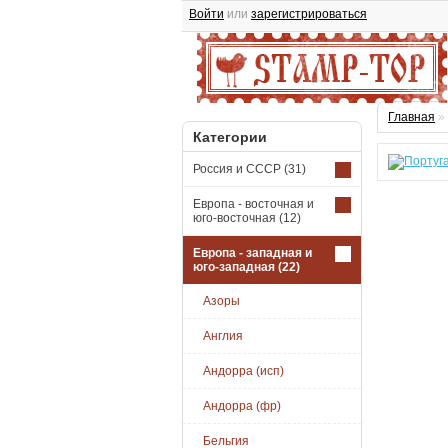
Войти
или
зарегистрироваться
Главная
»
Категории
Россия и СССР
(31)
Европа - восточная и
юго-восточная
(12)
Европа - западная и
юго-западная
(22)
Азоры
Англия
Андорра (исп)
Андорра (фр)
Бельгия