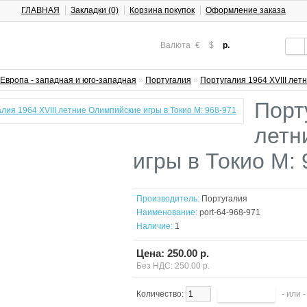
ГЛАВНАЯ
Закладки (0)
Корзина покупок
Оформление заказа
Валюта
€
$
р.
Европа - западная и юго-западная
»
Португалия
»
Португалия 1964 XVIII лет
Порт
летн
игры в Токио М: 
Производитель:
Португалия
Наименование:
port-64-968-971
Наличие:
1
Цена: 250.00 р.
Без НДС: 250.00 р.
Количество:
- или 