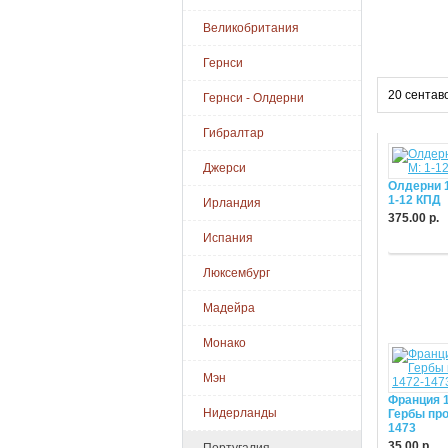
Великобритания
Гернси
20 сентаво
Гернси - Олдерни
Гибралтар
Джерси
Олдерни 
1-12 КПД
Ирландия
375.00 р.
Испания
Купить
Люксембург
Мадейра
Монако
Мэн
Франция 1
Нидерланды
Гербы про
1473
35.00 р.