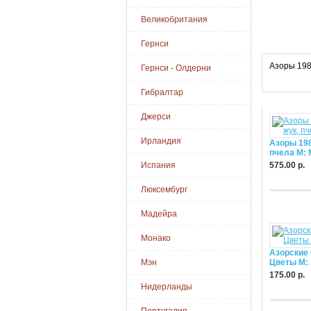
Великобритания
Гернси
Азоры 198
Гернси - Олдерни
Гибралтар
Джерси
Ирландия
Азоры 198
пчела М: 
Испания
575.00 р.
Купить
Люксембург
Мадейра
Монако
Азорские 
Мэн
Цветы М: 
175.00 р.
Нидерланды
Купить