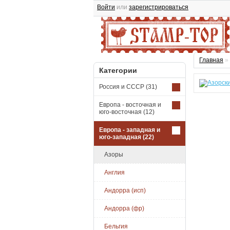
Войти
или
зарегистрироваться
Главная
»
Категории
Россия и СССР
(31)
Европа - восточная и
юго-восточная
(12)
Европа - западная и
юго-западная
(22)
Азоры
Англия
Андорра (исп)
Андорра (фр)
Бельгия