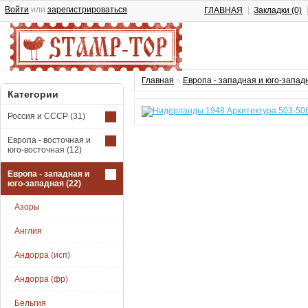
Войти
или
зарегистрироваться
ГЛАВНАЯ
Закладки (0)
Главная
»
Европа - западная и юго-запад
Категории
Россия и СССР
(31)
Европа - восточная и
юго-восточная
(12)
Европа - западная и
юго-западная
(22)
Азоры
Англия
Андорра (исп)
Андорра (фр)
Бельгия