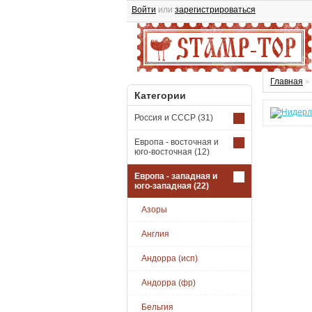
Войти
или
зарегистрироваться
Главная
»
Категории
Россия и СССР
(31)
Европа - восточная и
юго-восточная
(12)
Европа - западная и
юго-западная
(22)
Азоры
Англия
Андорра (исп)
Андорра (фр)
Бельгия