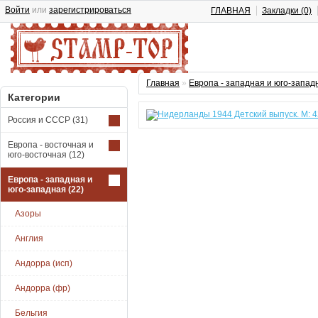
Войти
или
зарегистрироваться
ГЛАВНАЯ
Закладки (0)
Главная
»
Европа - западная и юго-запад
Категории
Россия и СССР
(31)
Европа - восточная и
юго-восточная
(12)
Европа - западная и
юго-западная
(22)
Азоры
Англия
Андорра (исп)
Андорра (фр)
Бельгия