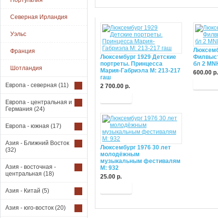
Португалия
Северная Ирландия
Уэльс
Люксемб
Франция
Люксембург 1929 Детские
Филвыст
портреты. Принцесса
бл 2 MN
Шотландия
Мария-Габриэла М: 213-217
600.00 р.
гаш
Купит
Европа - северная
(11)
2 700.00 р.
Купить
Европа - центральная и
Германия
(24)
Европа - южная
(17)
Азия - Ближний Восток
Люксембург 1976 30 лет
(32)
молодёжным
музыкальным фестивалям
Азия - восточная -
М: 932
центральная
(18)
25.00 р.
Купить
Азия - Китай
(5)
Азия - юго-восток
(20)