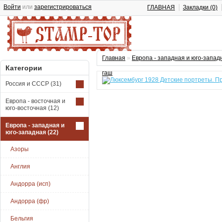
Войти
или
зарегистрироваться
ГЛАВНАЯ
Закладки (0)
Главная
»
Европа - западная и юго-запад
Категории
гаш
Россия и СССР
(31)
Европа - восточная и
юго-восточная
(12)
Европа - западная и
юго-западная
(22)
Азоры
Англия
Андорра (исп)
Андорра (фр)
Бельгия