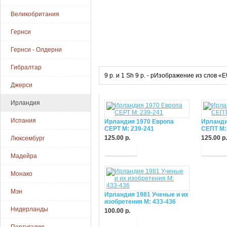
Великобритания
Гернси
Гернси - Олдерни
Гибралтар
9 р. и 1 Sh 9 p. - pИзображение из слов
Джерси
Ирландия
Испания
Ирландия 1970 Европа
Ирланди
СЕРТ M: 239-241
СЕПТ M:
125.00 р.
125.00 р.
Люксембург
Купить
Купит
Мадейра
Монако
Мэн
Ирландия 1981 Ученые и их
изобретения М: 433-436
Нидерланды
100.00 р.
Купить