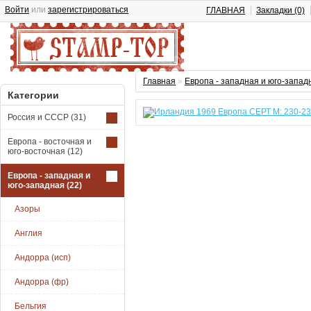
Войти
или
зарегистрироваться
ГЛАВНАЯ
Закладки (0)
Главная
»
Европа - западная и юго-запад
Категории
Россия и СССР
(31)
Европа - восточная и
юго-восточная
(12)
Европа - западная и
юго-западная
(22)
Азоры
Англия
Андорра (исп)
Андорра (фр)
Бельгия