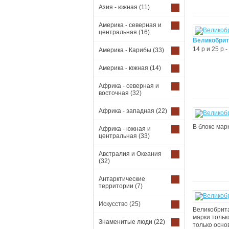
Азия - южная
(11)
Америка - северная и
центральная
(16)
Великобрит
14 р и 25 р
Америка - Карибы
(33)
Америка - южная
(14)
Африка - северная и
восточная
(32)
Африка - западная
(22)
В блоке мар
Африка - южная и
центральная
(33)
Австралия и Океания
(32)
Антарктические
территории
(7)
Искусство
(25)
Великобрита
марки тольк
Знаменитые люди
(22)
только осно