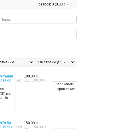
Товаров: 0 (0.00 р.)
На странице:
ритания
100.00 р.
 лет со
Без НДС: 100.00 р.
в закладки
сравнение
илл
IX в.).
и. На
979 50
150.00 р.
 1929 г.
Без НДС: 150.00 р.