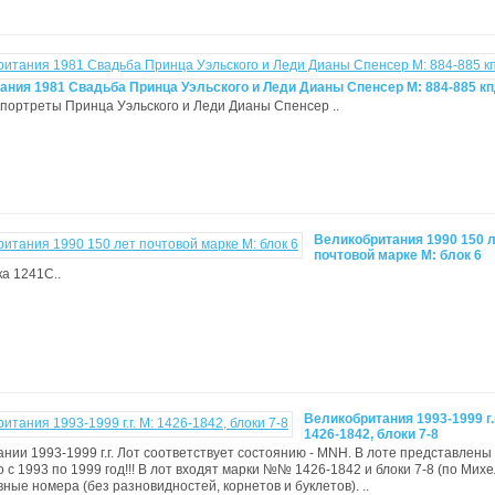
ания 1981 Свадьба Принца Уэльского и Леди Дианы Спенсер M: 884-885 к
 - портреты Принца Уэльского и Леди Дианы Спенсер ..
Великобритания 1990 150 
почтовой марке М: блок 6
ка 1241С..
Великобритания 1993-1999 г.г
1426-1842, блоки 7-8
нии 1993-1999 г.г. Лот соответствует состоянию - MNH. В лоте представлены
о с 1993 по 1999 год!!! В лот входят марки №№ 1426-1842 и блоки 7-8 (по Мих
вные номера (без разновидностей, корнетов и буклетов). ..