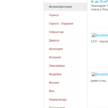
M: gb-79-U
Чернодрук. 
Великобритания
союза в Лонд
Гернси
Гернси - Олдерни
Гибралтар
Джерси
12 Р. - порт
Ирландия
Испания
Люксембург
Мадейра
диких птиц ..
Монако
Мэн
Нидерланды