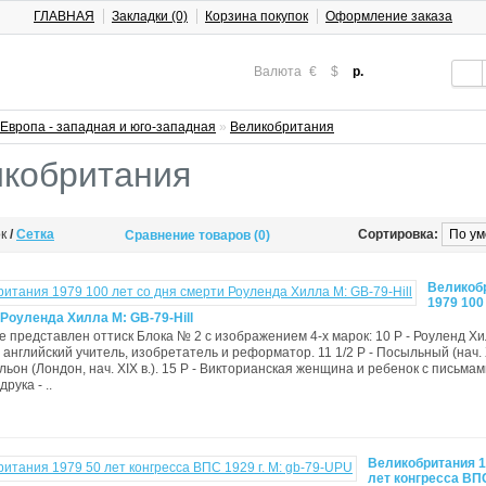
ГЛАВНАЯ
Закладки (0)
Корзина покупок
Оформление заказа
Валюта
€
$
р.
Европа - западная и юго-западная
»
Великобритания
кобритания
ок
/
Сетка
Сортировка:
Сравнение товаров (0)
Великоб
1979 100
Роуленда Хилла М: GB-79-Hill
е представлен оттиск Блока № 2 с изображением 4-х марок: 10 P - Роуленд Х
 английский учитель, изобретатель и реформатор. 11 1/2 P - Посыльный (нач. X
льон (Лондон, нач. XIX в.). 15 P - Викторианская женщина и ребенок с письмам
рука - ..
Великобритания 1
лет конгресса ВПС