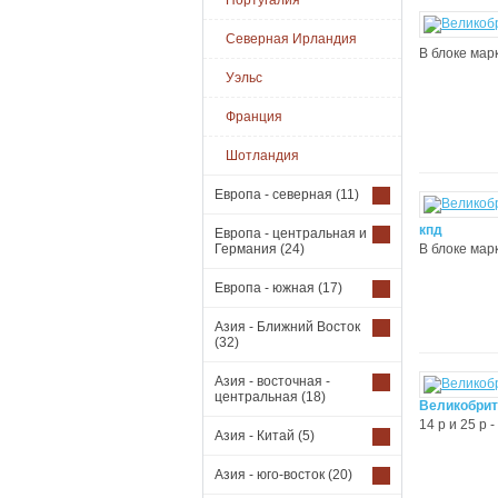
Португалия
Северная Ирландия
В блоке мар
Уэльс
Франция
Шотландия
Европа - северная
(11)
кпд
Европа - центральная и
Германия
(24)
В блоке мар
Европа - южная
(17)
Азия - Ближний Восток
(32)
Азия - восточная -
центральная
(18)
Великобрит
14 р и 25 р
Азия - Китай
(5)
Азия - юго-восток
(20)