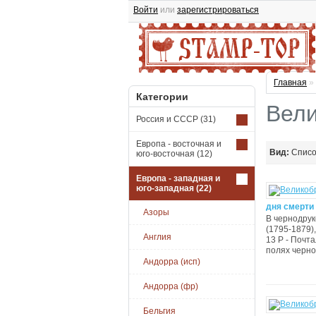
Войти
или
зарегистрироваться
Главная
»
Категории
Вели
Россия и СССР
(31)
Европа - восточная и
Вид:
Спис
юго-восточная
(12)
Европа - западная и
юго-западная
(22)
дня смерти 
Азоры
В чернодрук
(1795-1879),
Англия
13 P - Почта
полях чернод
Андорра (исп)
Андорра (фр)
Бельгия