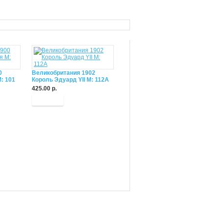
0
Великобритания 1902
: 101
Король Эдуард YII М: 112А
425.00 р.
Купить