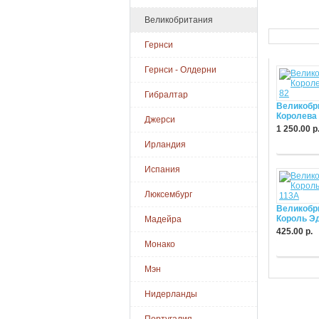
Великобритания
Гернси
Гернси - Олдерни
Гибралтар
Великобр
Королева 
Джерси
1 250.00 р
Ирландия
Купить
Испания
Люксембург
Великобр
Король Эд
Мадейра
425.00 р.
Монако
Купить
Мэн
Нидерланды