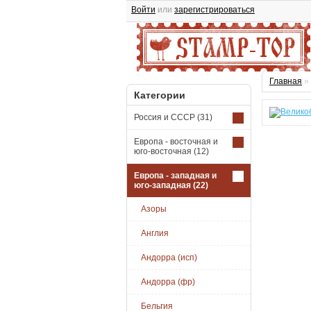
Войти
или
зарегистрироваться
Главная
»
Категории
Россия и СССР
(31)
Европа - восточная и
юго-восточная
(12)
Европа - западная и
юго-западная
(22)
Азоры
Англия
Андорра (исп)
Андорра (фр)
Бельгия