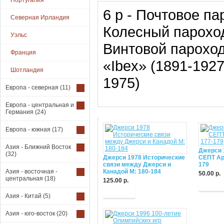
Португалия
6 p - Почтовое па
Северная Ирландия
Колесный пароход 
Уэльс
Винтовой пароход 
Франция
«Ibex» (1891-1927
Шотландия
1975)
Европа - северная
(11)
Европа - центральная и
Германия
(24)
Европа - южная
(17)
Азия - Ближний Восток
Джерси 
(32)
Джерси 1978 Исторические
СЕПТ Ар
связи между Джерси и
179
Азия - восточная -
Канадой М: 180-184
50.00 р.
центральная
(18)
125.00 р.
Купит
Купить
Азия - Китай
(5)
Азия - юго-восток
(20)