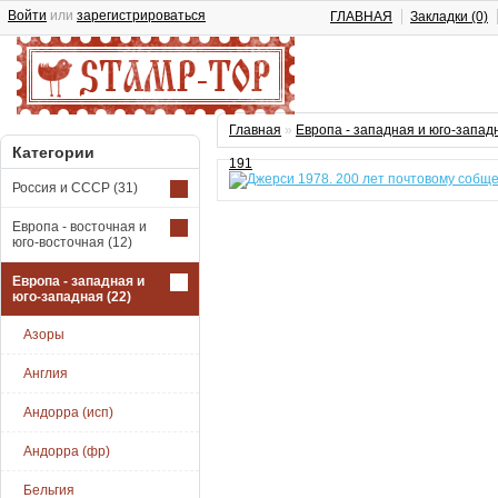
Войти
или
зарегистрироваться
ГЛАВНАЯ
Закладки (0)
Главная
»
Европа - западная и юго-запад
Категории
191
Россия и СССР
(31)
Европа - восточная и
юго-восточная
(12)
Европа - западная и
юго-западная
(22)
Азоры
Англия
Андорра (исп)
Андорра (фр)
Бельгия