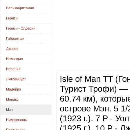
Великобритания
Гернси
Гернси - Олдерни
Гибралтар
Джерси
Ирландия
Испания
Isle of Man TT (Гон
Люксембург
Турист Трофи) — 
Мадейра
60.74 км), которы
Монако
острове Мэн. 5 1
Мэн
(1923 г.). 7 P - 
Нидерланды
(1925 г.). 10 P -