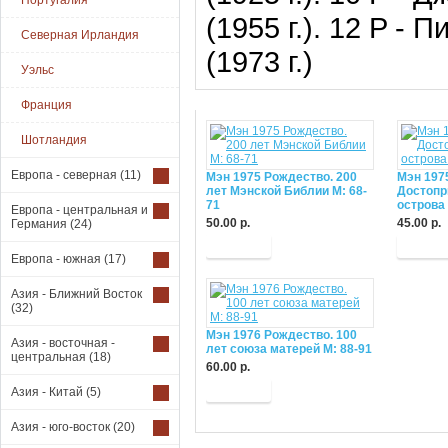
Португалия
(1955 г.). 12 P -
Северная Ирландия
(1973 г.)
Уэльс
Франция
Шотландия
Европа - северная
(11)
Мэн 1975 Рождество. 200
Мэн 197
лет Мэнской Библии М: 68-
Достопр
71
острова 
Европа - центральная и
50.00 р.
45.00 р.
Германия
(24)
Купить
Купит
Европа - южная
(17)
Азия - Ближний Восток
(32)
Мэн 1976 Рождество. 100
Азия - восточная -
лет союза матерей М: 88-91
центральная
(18)
60.00 р.
Купить
Азия - Китай
(5)
Азия - юго-восток
(20)