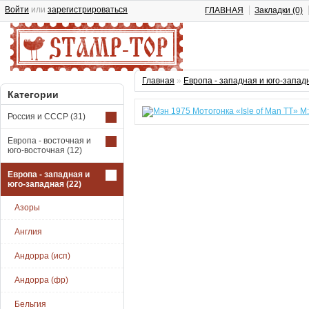
Войти
или
зарегистрироваться
ГЛАВНАЯ
Закладки (0)
Главная
»
Европа - западная и юго-запад
Категории
Россия и СССР
(31)
Европа - восточная и
юго-восточная
(12)
Европа - западная и
юго-западная
(22)
Азоры
Англия
Андорра (исп)
Андорра (фр)
Бельгия