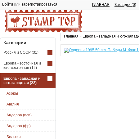
Войти
или
зарегистрироваться
ГЛАВНАЯ
Закладки (0)
Главная
»
Европа - западная и юго-запад
Категории
Россия и СССР
(31)
Европа - восточная и
юго-восточная
(12)
Европа - западная и
юго-западная
(22)
Азоры
Англия
Андорра (исп)
Андорра (фр)
Бельгия