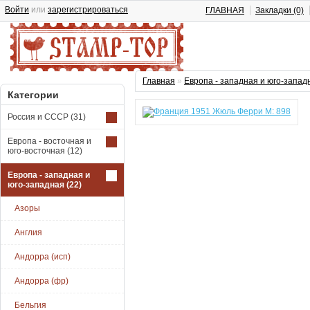
Войти
или
зарегистрироваться
ГЛАВНАЯ
Закладки (0)
Главная
»
Европа - западная и юго-запад
Категории
Россия и СССР
(31)
Европа - восточная и
юго-восточная
(12)
Европа - западная и
юго-западная
(22)
Азоры
Англия
Андорра (исп)
Андорра (фр)
Бельгия