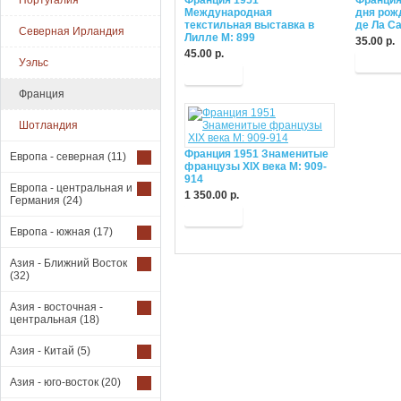
Португалия
Франция 1951
Франция
Международная
дня рож
текстильная выставка в
де Ла С
Северная Ирландия
Лилле М: 899
35.00 р.
45.00 р.
Купит
Уэльс
Купить
Франция
Шотландия
Франция 1951 Знаменитые
Европа - северная
(11)
французы XIX века М: 909-
914
Европа - центральная и
1 350.00 р.
Германия
(24)
Купить
Европа - южная
(17)
Азия - Ближний Восток
(32)
Азия - восточная -
центральная
(18)
Азия - Китай
(5)
Азия - юго-восток
(20)