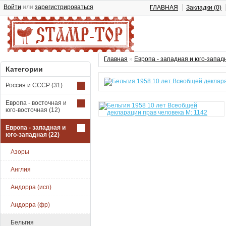
Войти
или
зарегистрироваться
ГЛАВНАЯ
Закладки (0)
Главная
»
Европа - западная и юго-запад
Категории
Россия и СССР
(31)
Европа - восточная и
юго-восточная
(12)
Европа - западная и
юго-западная
(22)
Азоры
Англия
Андорра (исп)
Андорра (фр)
Бельгия