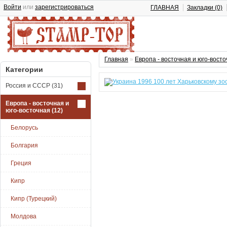
Войти
или
зарегистрироваться
ГЛАВНАЯ
Закладки (0)
Главная
»
Европа - восточная и юго-вост
Категории
Россия и СССР
(31)
Европа - восточная и
юго-восточная
(12)
Белорусь
Болгария
Греция
Кипр
Кипр (Турецкий)
Молдова