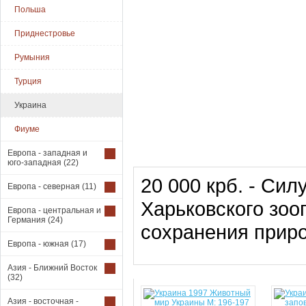
Польша
Приднестровье
Румыния
Турция
Украина
Фиуме
Европа - западная и
юго-западная
(22)
20 000 крб. - Си
Европа - северная
(11)
Харьковского зоо
Европа - центральная и
Германия
(24)
сохранения прир
Европа - южная
(17)
Азия - Ближний Восток
(32)
Азия - восточная -