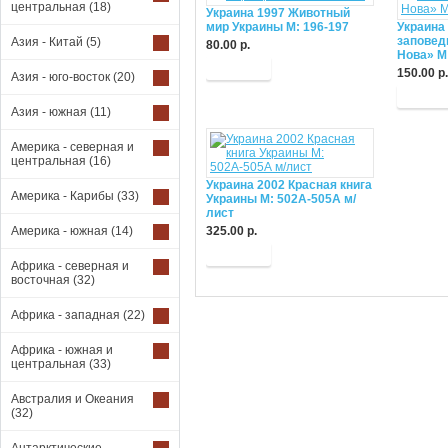
центральная
(18)
Украина 1997 Животный
мир Украины М: 196-197
Украина 
заповед
Азия - Китай
(5)
80.00 р.
Нова» М:
Купить
150.00 р.
Азия - юго-восток
(20)
Купит
Азия - южная
(11)
Америка - северная и
центральная
(16)
Украина 2002 Красная книга
Америка - Карибы
(33)
Украины М: 502А-505А м/
лист
Америка - южная
(14)
325.00 р.
Купить
Африка - северная и
восточная
(32)
Африка - западная
(22)
Африка - южная и
центральная
(33)
Австралия и Океания
(32)