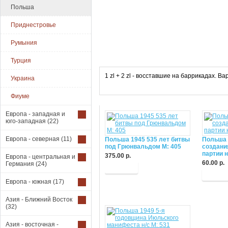
Польша
Приднестровье
Румыния
Турция
1 zl + 2 zl - восставшие на баррикадах. В
Украина
Фиуме
Европа - западная и
юго-западная
(22)
Европа - северная
(11)
Польша 1945 535 лет битвы
Польша 
под Грюнвальдом М: 405
создани
партии н
375.00 р.
Европа - центральная и
60.00 р.
Германия
(24)
Купить
Купит
Европа - южная
(17)
Азия - Ближний Восток
(32)
Азия - восточная -