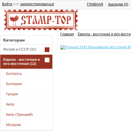
Войти
или
зарегистрироваться
ГЛАВНАЯ
Закладки (0)
Главная
»
Европа - восточная и юго-вост
Категории
Россия и СССР
(31)
Европа - восточная и
юго-восточная
(12)
Белорусь
Болгария
Греция
Кипр
Кипр (Турецкий)
Молдова