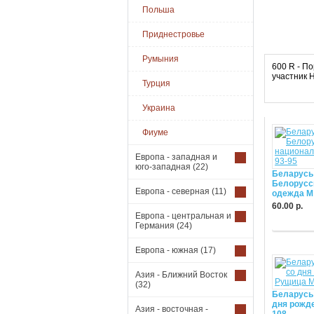
Польша
Приднестровье
Румыния
600 R - П
участник 
Турция
Украина
Фиуме
Европа - западная и
юго-западная
(22)
Беларусь
Белорусс
Европа - северная
(11)
одежда М:
60.00 р.
Европа - центральная и
Купить
Германия
(24)
Европа - южная
(17)
Азия - Ближний Восток
(32)
Беларусь 
дня рожде
Азия - восточная -