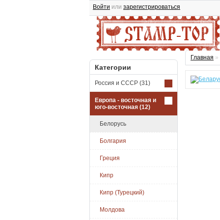
Войти
или
зарегистрироваться
Главная
»
Категории
Россия и СССР
(31)
Европа - восточная и
юго-восточная
(12)
Белорусь
Болгария
Греция
Кипр
Кипр (Турецкий)
Молдова