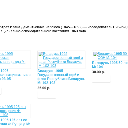
ортрет Ивана Дементьевича Черского (1845—1892) — исследователь Сибири, ге
Национально-освободительного восстания 1863 года.
Беларусь 1995 50 л
М: 104
 1995
Беларусь 1995
30.00 р.
кая национальная
Государственный герб и
Купить
 93-95
флаг Республики Беларусь
М: 102-103
35.00 р.
Купить
1995 125 лет со
ния Ф. Рущица М: