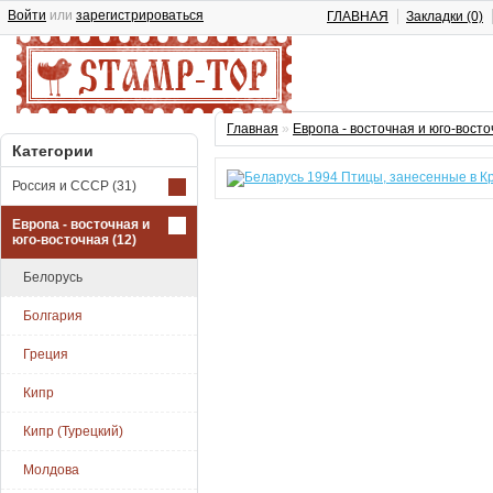
Войти
или
зарегистрироваться
ГЛАВНАЯ
Закладки (0)
Главная
»
Европа - восточная и юго-вост
Категории
Россия и СССР
(31)
Европа - восточная и
юго-восточная
(12)
Белорусь
Болгария
Греция
Кипр
Кипр (Турецкий)
Молдова