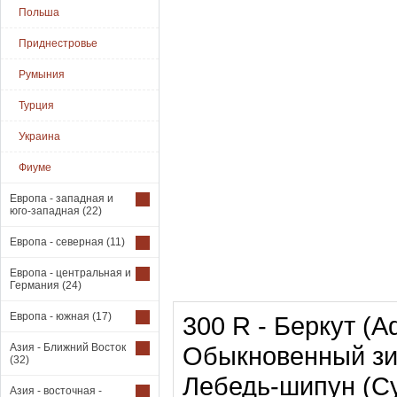
Польша
Приднестровье
Румыния
Турция
Украина
Фиуме
Европа - западная и
юго-западная
(22)
Европа - северная
(11)
Европа - центральная и
Германия
(24)
Европа - южная
(17)
300 R - Беркут (Aq
Азия - Ближний Восток
Обыкновенный зимо
(32)
Лебедь-шипун (Cy
Азия - восточная -