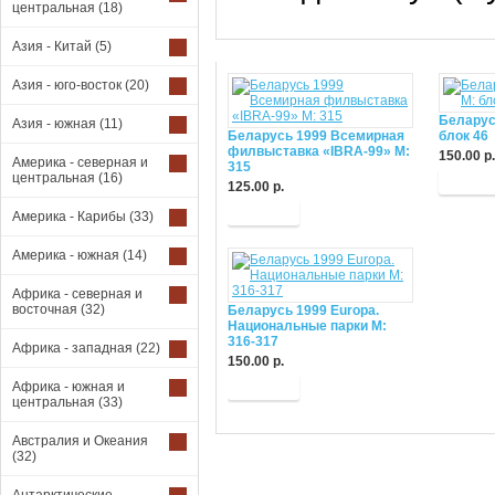
центральная
(18)
Азия - Китай
(5)
Азия - юго-восток
(20)
Беларус
Азия - южная
(11)
Беларусь 1999 Всемирная
блок 46
филвыставка «IBRA-99» М:
150.00 р.
Америка - северная и
315
центральная
(16)
Купит
125.00 р.
Купить
Америка - Карибы
(33)
Америка - южная
(14)
Африка - северная и
восточная
(32)
Беларусь 1999 Europa.
Национальные парки М:
316-317
Африка - западная
(22)
150.00 р.
Африка - южная и
Купить
центральная
(33)
Австралия и Океания
(32)