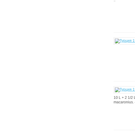
..
10 L + 2 1/2 
macaronius. 4