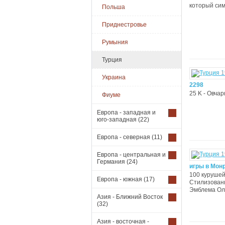
который сим
Польша
Приднестровье
Румыния
Турция
Украина
2298
25 K - Овчар
Фиуме
Европа - западная и
юго-западная
(22)
Европа - северная
(11)
Европа - центральная и
Германия
(24)
игры в Мон
100 курушей
Европа - южная
(17)
Стилизованн
Эмблема Оли
Азия - Ближний Восток
(32)
Азия - восточная -