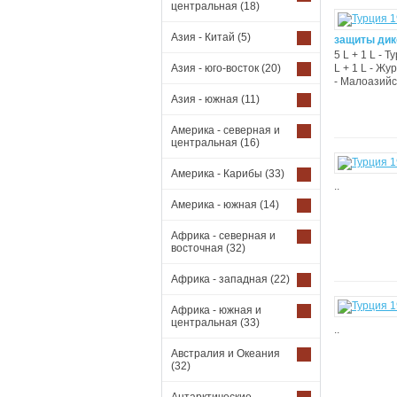
центральная
(18)
Азия - Китай
(5)
защиты дик
5 L + 1 L - Т
Азия - юго-восток
(20)
L + 1 L - Жу
- Малоазийск
Азия - южная
(11)
Америка - северная и
центральная
(16)
Америка - Карибы
(33)
..
Америка - южная
(14)
Африка - северная и
восточная
(32)
Африка - западная
(22)
Африка - южная и
центральная
(33)
..
Австралия и Океания
(32)