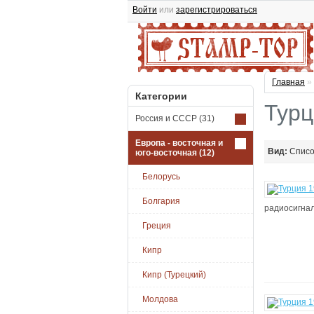
Войти
или
зарегистрироваться
Главная
»
Категории
Турц
Россия и СССР
(31)
Европа - восточная и
Вид:
Спис
юго-восточная
(12)
Белорусь
Болгария
радиосигнал
Греция
Кипр
Кипр (Турецкий)
Молдова