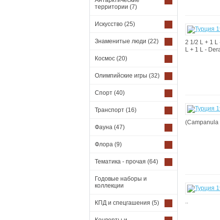
Антарктические
территории
(7)
Искусство
(25)
Знаменитые люди
(22)
2 1/2 L + 1 L
L + 1 L - Dera
Космос
(20)
Олимпийские игры
(32)
Спорт
(40)
Транспорт
(16)
(Campanula e
Фауна
(47)
Флора
(9)
Тематика - прочая
(64)
Годовые наборы и
коллекции
..
КПД и спецгашения
(5)