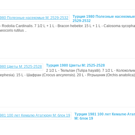
Турция 1980 Полезные насекомые
2529-2532
 - Rodolia Cardinalis. 7 1/2 L + 1 L - Bracon hebetor. 15 L + 1 L - Calosoma sycoph
eocoris rutilus ..
Турция 1980 Цветы М: 2525-2528
2 1/2 L - Тюльпан (Tulipa hayatii). 7 1/2 L - Колокольч
phesia). 15 L - Шафран (Crocus ancyrensis). 20 L - Ятрышник (Orchis anatolica) 
Турция 1981 100 лет Кемалю Ата
М: блок 19