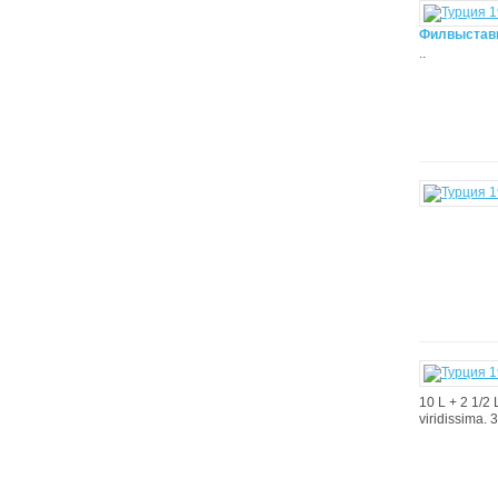
Филвыставк
..
10 L + 2 1/2 
viridissima. 