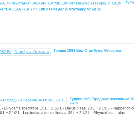
Турц
а "BALKANFILA YIII". 100 лет Кемалю Ататюрку M: бл.20
Турция 1982 Вид Стамбула. Открытка
..
Турция 1982 Вредные насекомые М:
2615
L - Eurydema spectabile. 15 L + 2 1/2 L - Dacus oleae. 20 L + 2 1/2 L - Klapperichi
30 L + 2 1/2 L - Leptinotarsa decemlineata. 35 L + 2 1/2 L - Rhynchites auratus ..