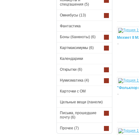
Конверты и
спецгашения
(5)
Омнибусы
(13)
Фантастика
Боны (банкноты)
(6)
Мехмет II М
..
Картмаксимумы
(6)
Календарики
Открытки
(6)
Нумизматика
(4)
"Фольклор 
Карточки с ОМ
..
Цельные вещи (панели)
Письма, прошедшие
почту
(6)
Прочее
(7)