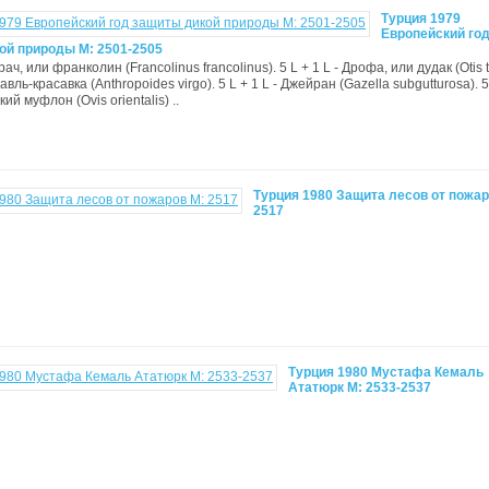
Турция 1979
Европейский го
ой природы М: 2501-2505
урач, или франколин (Francolinus francolinus). 5 L + 1 L - Дрофа, или дудак (Otis t
равль-красавка (Anthropoides virgo). 5 L + 1 L - Джейран (Gazella subgutturosa). 5
ий муфлон (Ovis orientalis) ..
Турция 1980 Защита лесов от пожар
2517
Турция 1980 Мустафа Кемаль
Ататюрк М: 2533-2537