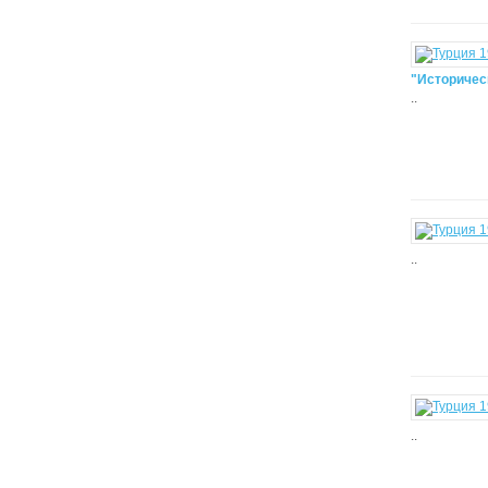
"Историчес
..
..
..