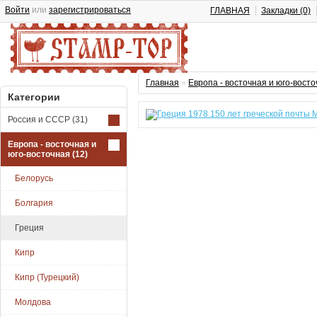
Войти
или
зарегистрироваться
ГЛАВНАЯ
Закладки (0)
Главная
»
Европа - восточная и юго-вост
Категории
Россия и СССР
(31)
Европа - восточная и
юго-восточная
(12)
Белорусь
Болгария
Греция
Кипр
Кипр (Турецкий)
Молдова