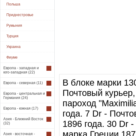
Польша
Приднестровье
Румыния
Турция
Украина
Фиуме
Европа - западная и
юго-западная
(22)
В блоке марки 130
Европа - северная
(11)
Почтовый курьер,
Европа - центральная и
Германия
(24)
пароход "Maximil
Европа - южная
(17)
года. 7 Dr - Почт
Азия - Ближний Восток
1896 года. 30 Dr
(32)
марка Греции 187
Азия - восточная -