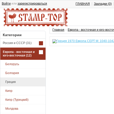
Войти
или
зарегистрироваться
ГЛАВНАЯ
Закладки (0)
Главная
»
Европа - восточная и юго-вост
Категории
Россия и СССР
(31)
Европа - восточная и
юго-восточная
(12)
Белорусь
Болгария
Греция
Кипр
Кипр (Турецкий)
Молдова