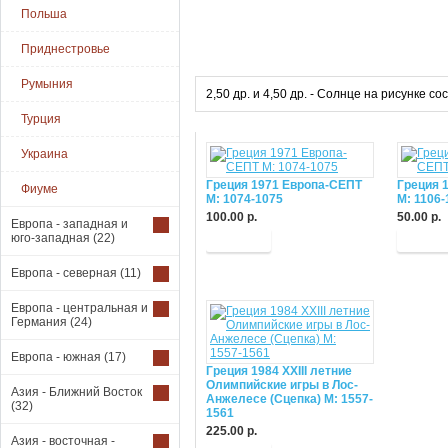
Польша
Приднестровье
Румыния
2,50 др. и 4,50 др. - Солнце на рисунке с
Турция
Украина
Греция 1971 Европа-СЕПТ
Греция 
Фиуме
М: 1074-1075
М: 1106-
100.00 р.
50.00 р.
Европа - западная и
юго-западная
(22)
Купить
Купит
Европа - северная
(11)
Европа - центральная и
Германия
(24)
Европа - южная
(17)
Греция 1984 XXIII летние
Олимпийские игры в Лос-
Азия - Ближний Восток
Анжелесе (Сцепка) М: 1557-
(32)
1561
225.00 р.
Азия - восточная -