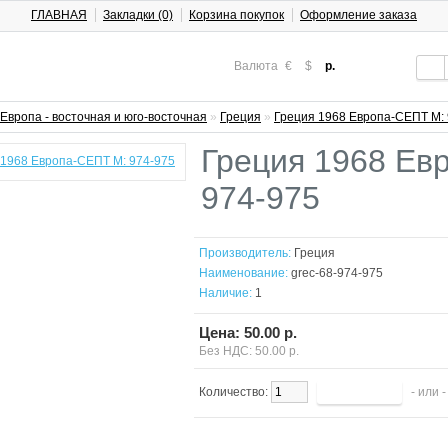
ГЛАВНАЯ
Закладки (0)
Корзина покупок
Оформление заказа
Валюта
€
$
р.
Европа - восточная и юго-восточная
»
Греция
»
Греция 1968 Европа-СЕПТ М: 
Греция 1968 Ев
974-975
Производитель:
Греция
Наименование:
grec-68-974-975
Наличие:
1
Цена: 50.00 р.
Без НДС: 50.00 р.
Количество:
- или 