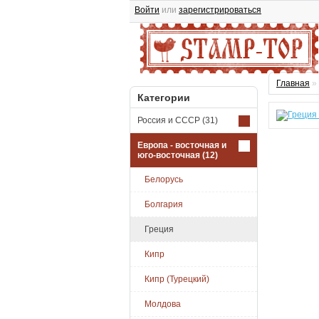
Войти
или
зарегистрироваться
Главная
»
Категории
Россия и СССР
(31)
Европа - восточная и
юго-восточная
(12)
Белорусь
Болгария
Греция
Кипр
Кипр (Турецкий)
Молдова