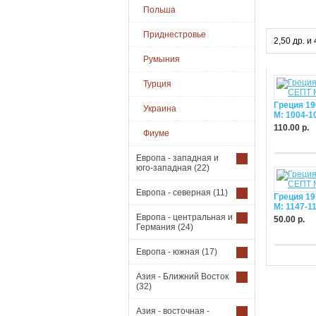
Польша
Приднестровье
2,50 др. 
Румыния
Турция
Греция 1
Украина
М: 1004-1
110.00 р.
Фиуме
Купить
Европа - западная и
юго-западная
(22)
Европа - северная
(11)
Греция 1
М: 1147-1
Европа - центральная и
50.00 р.
Германия
(24)
Купить
Европа - южная
(17)
Азия - Ближний Восток
(32)
Азия - восточная -