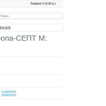
Товаров: 0 (0.00 р.)
974-975
ропа-СЕПТ М:
в закладки
-
сравнение