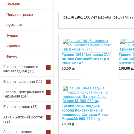
Польша
Приднестровье
Греция 1961 100 лет маркам Греции М: 77
Румыния
Турция
Украина
Греция 1961 Чемпионы XVII
Греция 1
Фиуме
летних Олимпийских игр в
Олимпий
Риме М: 747
Москве 
Европа - западная и
60.00 р.
100.00 р.
юго-западная
(22)
Купить
Купит
Европа - северная
(11)
Европа - центральная и
Германия
(24)
Греция 1964 Свадьба
Европа - южная
(17)
короля Константина II и
принцессы Датской Анны-
Азия - Ближний Восток
Марии.М: 960-962 кпд
(32)
75.00 р.
Купить
Азия - восточная -