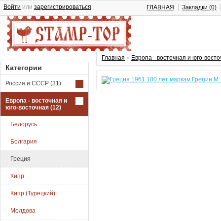
Войти
или
зарегистрироваться
ГЛАВНАЯ
Закладки (0)
Главная
»
Европа - восточная и юго-вост
Категории
Россия и СССР
(31)
Европа - восточная и
юго-восточная
(12)
Белорусь
Болгария
Греция
Кипр
Кипр (Турецкий)
Молдова