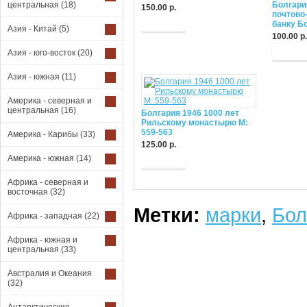
центральная
(18)
Болгари
150.00 р.
почтово
Купить
банку Б
Азия - Китай
(5)
100.00 р.
Купит
Азия - юго-восток
(20)
Азия - южная
(11)
Америка - северная и
центральная
(16)
Болгария 1946 1000 лет
Рильскому монастырю М:
559-563
Америка - Карибы
(33)
125.00 р.
Америка - южная
(14)
Купить
Африка - северная и
восточная
(32)
Метки:
марки
,
Бол
Африка - западная
(22)
Африка - южная и
центральная
(33)
Австралия и Океания
(32)