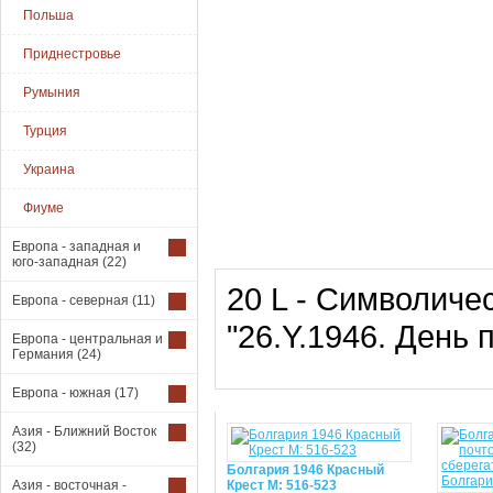
Польша
Приднестровье
Румыния
Турция
Украина
Фиуме
Европа - западная и
юго-западная
(22)
20 L - Символичес
Европа - северная
(11)
"26.Y.1946. День 
Европа - центральная и
Германия
(24)
Европа - южная
(17)
Азия - Ближний Восток
(32)
Болгария 1946 Красный
Азия - восточная -
Крест М: 516-523