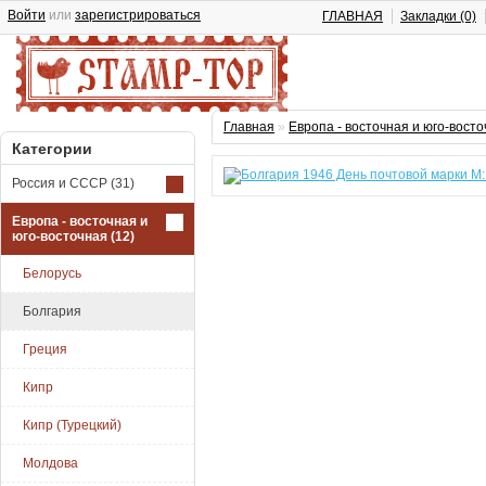
Войти
или
зарегистрироваться
ГЛАВНАЯ
Закладки (0)
Главная
»
Европа - восточная и юго-вост
Категории
Россия и СССР
(31)
Европа - восточная и
юго-восточная
(12)
Белорусь
Болгария
Греция
Кипр
Кипр (Турецкий)
Молдова