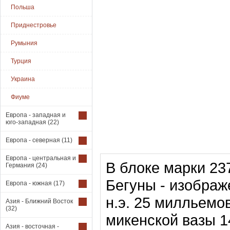
Польша
Приднестровье
Румыния
Турция
Украина
Фиуме
Европа - западная и
юго-западная
(22)
Европа - северная
(11)
Европа - центральная и
В блоке марки 23
Германия
(24)
Бегуны - изображ
Европа - южная
(17)
н.э. 25 милльемо
Азия - Ближний Восток
(32)
микенской вазы 14
Азия - восточная -