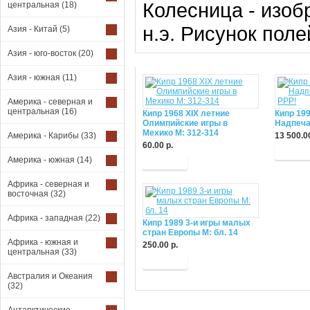
Колесница - изоб
центральная
(18)
н.э. Рисунок поле
Азия - Китай
(5)
Азия - юго-восток
(20)
Азия - южная
(11)
Америка - северная и
центральная
(16)
Кипр 1968 XIX летние
Кипр 19
Олимпийские игры в
Надпечат
Мехико М: 312-314
Америка - Карибы
(33)
13 500.00
60.00 р.
Купит
Америка - южная
(14)
Купить
Африка - северная и
восточная
(32)
Африка - западная
(22)
Кипр 1989 3-и игры малых
стран Европы М: бл. 14
Африка - южная и
250.00 р.
центральная
(33)
Купить
Австралия и Океания
(32)