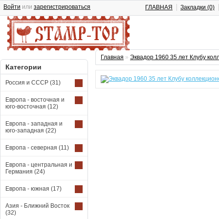
Войти
или
зарегистрироваться
ГЛАВНАЯ
Закладки (0)
Главная
»
Эквадор 1960 35 лет Клубу кол
Категории
Россия и СССР
(31)
Европа - восточная и
юго-восточная
(12)
Европа - западная и
юго-западная
(22)
Европа - северная
(11)
Европа - центральная и
Германия
(24)
Европа - южная
(17)
Азия - Ближний Восток
(32)