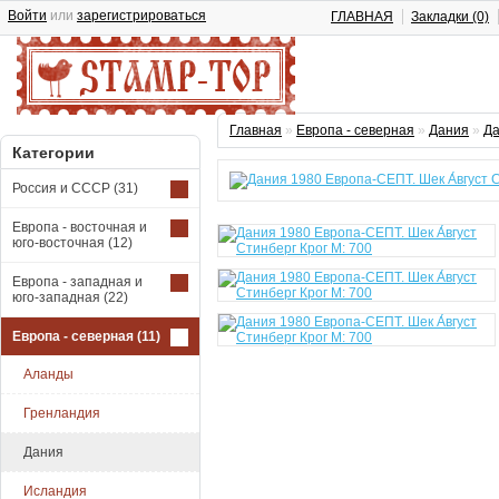
Войти
или
зарегистрироваться
ГЛАВНАЯ
Закладки (0)
Главная
»
Европа - северная
»
Дания
»
Да
Категории
Россия и СССР
(31)
Европа - восточная и
юго-восточная
(12)
Европа - западная и
юго-западная
(22)
Европа - северная
(11)
Аланды
Гренландия
Дания
Исландия