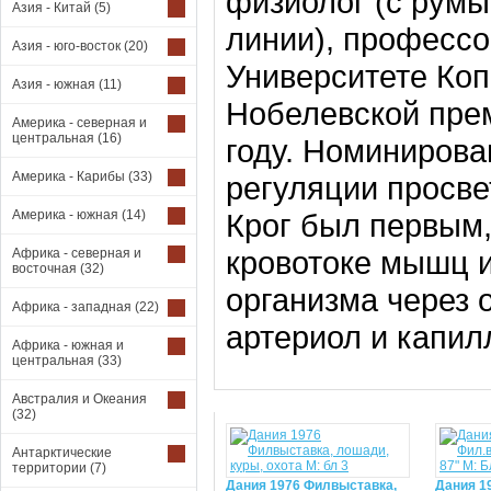
физиолог (с румы
Азия - Китай
(5)
линии), профессо
Азия - юго-восток
(20)
Университете Коп
Азия - южная
(11)
Нобелевской прем
Америка - северная и
центральная
(16)
году. Номинирова
Америка - Карибы
(33)
регуляции просве
Америка - южная
(14)
Крог был первым,
кровотоке мышц и
Африка - северная и
восточная
(32)
организма через 
Африка - западная
(22)
артериол и капил
Африка - южная и
центральная
(33)
Австралия и Океания
(32)
Антарктические
территории
(7)
Дания 1976 Филвыставка,
Дания 1