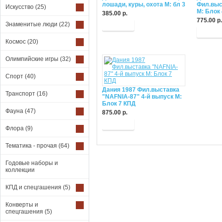
лошади, куры, охота М: бл 3
Фил.выс
Искусство
(25)
М: Блок 
385.00 р.
775.00 р.
Знаменитые люди
(22)
Купить
Купит
Космос
(20)
Олимпийские игры
(32)
Спорт
(40)
Дания 1987 Фил.выставка
Транспорт
(16)
"NAFNIA-87" 4-й выпуск М:
Блок 7 КПД
Фауна
(47)
875.00 р.
Купить
Флора
(9)
Тематика - прочая
(64)
Годовые наборы и
коллекции
КПД и спецгашения
(5)
Конверты и
спецгашения
(5)