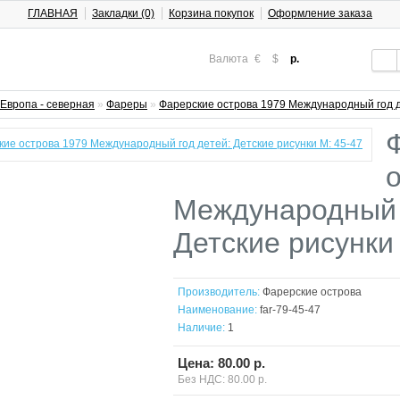
ГЛАВНАЯ
Закладки (0)
Корзина покупок
Оформление заказа
Валюта
€
$
р.
Европа - северная
»
Фареры
»
Фарерские острова 1979 Международный год де
Международный 
Детские рисунки
Производитель:
Фарерские острова
Наименование:
far-79-45-47
Наличие:
1
Цена: 80.00 р.
Без НДС: 80.00 р.