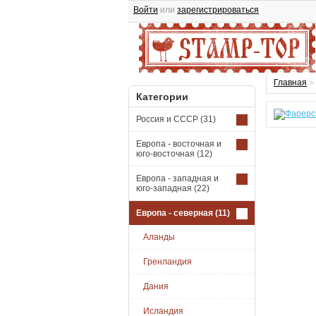
Войти
или
зарегистрироваться
Главная
»
Категории
Россия и СССР
(31)
Европа - восточная и
юго-восточная
(12)
Европа - западная и
юго-западная
(22)
Европа - северная
(11)
Аланды
Гренландия
Дания
Исландия