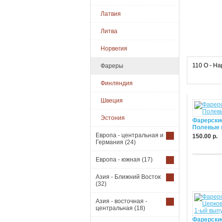
Латвия
Литва
Норвегия
110 O - На
Фареры
Финляндия
Швеция
Эстония
Фарерски
Полевые 
Европа - центральная и
150.00 р.
Германия
(24)
Купить
Европа - южная
(17)
Азия - Ближний Восток
(32)
Азия - восточная -
центральная
(18)
Фарерски